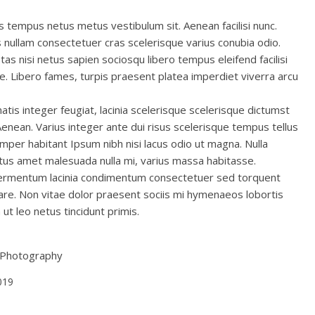
s tempus netus metus vestibulum sit. Aenean facilisi nunc.
ullam consectetuer cras scelerisque varius conubia odio.
s nisi netus sapien sociosqu libero tempus eleifend facilisi
e. Libero fames, turpis praesent platea imperdiet viverra arcu
tis integer feugiat, lacinia scelerisque scelerisque dictumst
Aenean. Varius integer ante dui risus scelerisque tempus tellus
mper habitant Ipsum nibh nisi lacus odio ut magna. Nulla
tus amet malesuada nulla mi, varius massa habitasse.
fermentum lacinia condimentum consectetuer sed torquent
are. Non vitae dolor praesent sociis mi hymenaeos lobortis
ut leo netus tincidunt primis.
/Photography
019