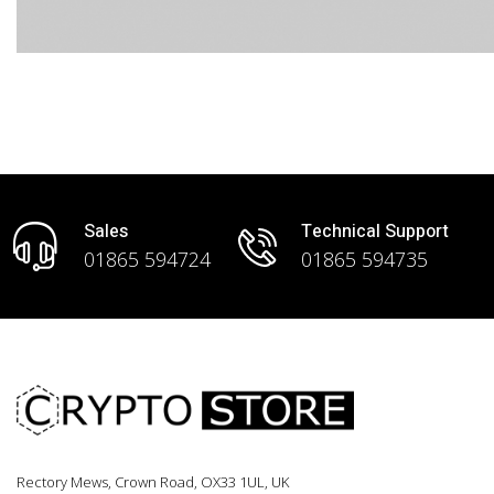
Sales
Technical Support
01865 594724
01865 594735
Rectory Mews, Crown Road, OX33 1UL, UK