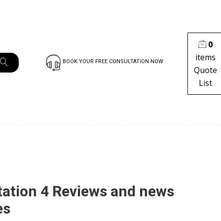
0
items
BOOK YOUR FREE CONSULTATION NOW
Quote
List
tation 4 Reviews and news
es