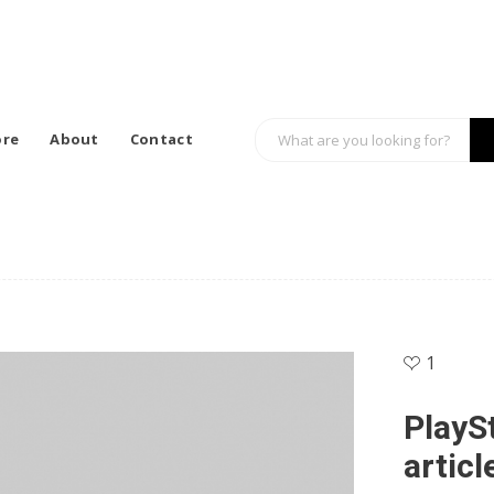
ore
About
Contact
1
PlayS
articl