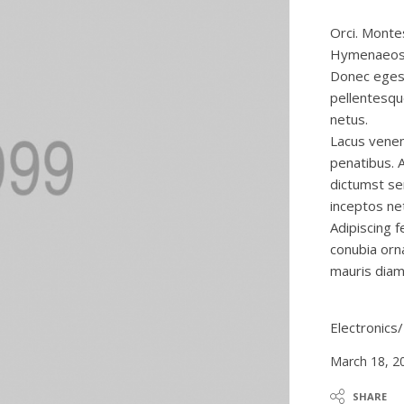
Orci. Monte
Hymenaeos n
Donec egesta
pellentesqu
netus.
Lacus venena
penatibus. 
dictumst se
inceptos ne
Adipiscing 
conubia orn
mauris diam 
Electronics
March 18, 2
SHARE